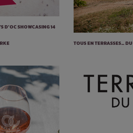
S D’OC SHOWCASING 14
TOUS EN TERRASSES… DU 
ARKE