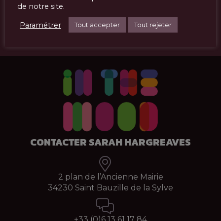
de notre site.
ÉVÉNEMENTS
Paramétrer
Tout accepter
Tout rejeter
CONTACTER SARAH HARGREAVES
2 plan de l’Ancienne Mairie
34230 Saint Bauzille de la Sylve
+33 (0)
6 13 61 17 84