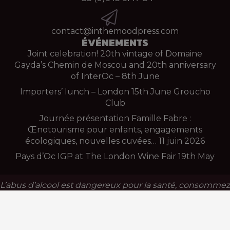
contact@inthemoodpress.com
ÉVÉNEMENTS
Joint celebration! 20th vintage of Domaine
Gayda’s Chemin de Moscou and 20th anniversary
of InterOc – 8th June
Importers’ lunch – London 15th June Groucho
Club
Journée présentation Famille Fabre :
Œnotourisme pour enfants, engagements
écologiques, nouvelles cuvées… 11 juin 2026
Pays d’Oc IGP at The London Wine Fair 19th May
L’abus d’alcool est dangereux pour la santé, consommez
avec modération
© Copyright IN THE MOOD 2021 | Tous droits réservés |
Réalisation par
TRAIT D’UNION