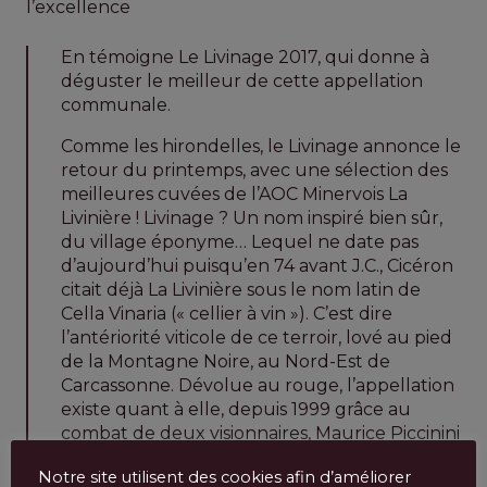
l’excellence
En témoigne Le Livinage 2017, qui donne à
déguster le meilleur de cette appellation
communale.
Comme les hirondelles, le Livinage annonce le
retour du printemps, avec une sélection des
meilleures cuvées de l’AOC Minervois La
Livinière ! Livinage ? Un nom inspiré bien sûr,
du village éponyme… Lequel ne date pas
d’aujourd’hui puisqu’en 74 avant J.C., Cicéron
citait déjà La Livinière sous le nom latin de
Cella Vinaria (« cellier à vin »). C’est dire
l’antériorité viticole de ce terroir, lové au pied
de la Montagne Noire, au Nord-Est de
Carcassonne. Dévolue au rouge, l’appellation
existe quant à elle, depuis 1999 grâce au
combat de deux visionnaires, Maurice Piccinini
et Roger Piquet qui ont esquissé le cadre de
Notre site utilisent des cookies afin d’améliorer
la toute première AOC Village du Languedoc,