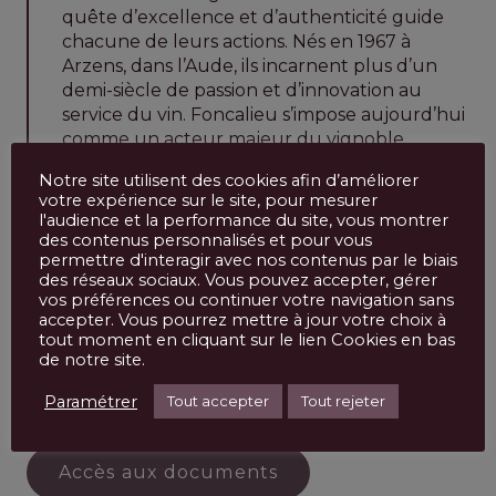
quête d’excellence et d’authenticité guide
chacune de leurs actions. Nés en 1967 à
Arzens, dans l’Aude, ils incarnent plus d’un
demi-siècle de passion et d’innovation au
service du vin. Foncalieu s’impose aujourd’hui
comme un acteur majeur du vignoble
languedocien et du Sud de la France. Leur
Notre site utilisent des cookies afin d’améliorer
ambition : faire rayonner l’histoire collective et
votre expérience sur le site, pour mesurer
le savoir-faire des coopérateurs. L’union est
l'audience et la performance du site, vous montrer
leur force, réunissant désormais plusieurs
des contenus personnalisés et pour vous
caves emblématiques : les Celliers du
permettre d'interagir avec nos contenus par le biais
des réseaux sociaux. Vous pouvez accepter, gérer
Nouveau Monde à Puichéric, les Vignerons de
vos préférences ou continuer votre navigation sans
la Cité à Carcassonne, ceux du Pays
accepter. Vous pourrez mettre à jour votre choix à
d’Ensérune près de Béziers, et plus
tout moment en cliquant sur le lien Cookies en bas
récemment la cave de La Redorte. Ensemble,
de notre site.
ils écrivent une aventure humaine et viticole
Paramétrer
Tout accepter
Tout rejeter
tournée vers l’avenir.
Accès aux documents